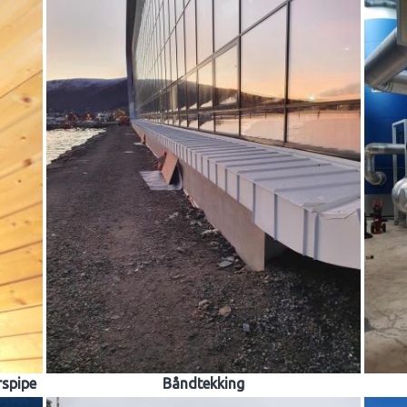
rspipe
Båndtekking